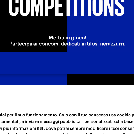
E
DICHIARAZIONE DI
ecnici per il suo funzionamento. Solo con il tuo consenso usa cookie 
ACCESSIBILITÀ
rtamentali, e inviare messaggi pubblicitari personalizzati sulla base
ookie
ovi più informazioni
, dove potrai sempre modificare i tuoi consen
QUI